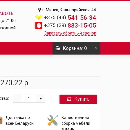
г. Минск, Кальварийская, 44
АБОТЫ:
541-56-34
+375 (44)
до 21:00
883-15-05
+375 (29)
ыходной
Заказать обратный звонок
Корзина
: 0
270.22 р.
-
ство:
Купить
+
Доставка по
Качественная
всей Беларуси
сборка мебели
в день