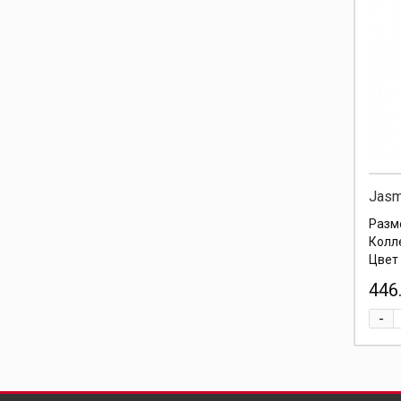
Jasm
Разм
Колл
Цвет
446.
-