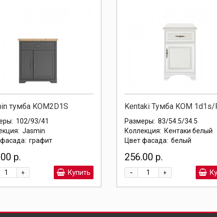
in тумба KOM2D1S
Kentaki Тумба KOM 1d1s/
еры:
102/93/41
Размеры:
83/54.5/34.5
екция:
Jasmin
Коллекция:
Кентаки белый
 фасада:
графит
Цвет фасада:
белый
00 р.
256.00 р.
-
Купить
Ку
+
+