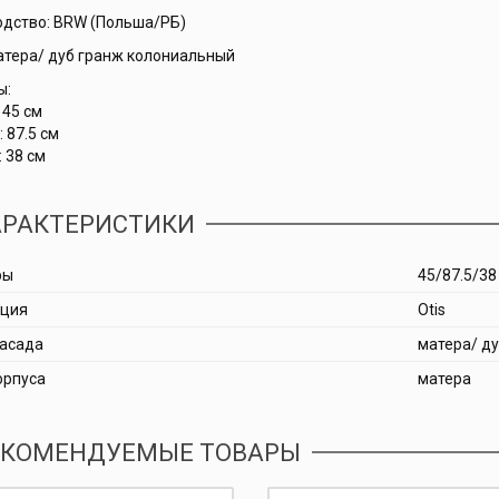
дство: BRW (Польша/РБ)
атера/ дуб гранж колониальный
ы:
 45 см
 87.5 см
: 38 см
РАКТЕРИСТИКИ
ры
45/87.5/38
кция
Otis
асада
матера/ д
орпуса
матера
КОМЕНДУЕМЫЕ ТОВАРЫ