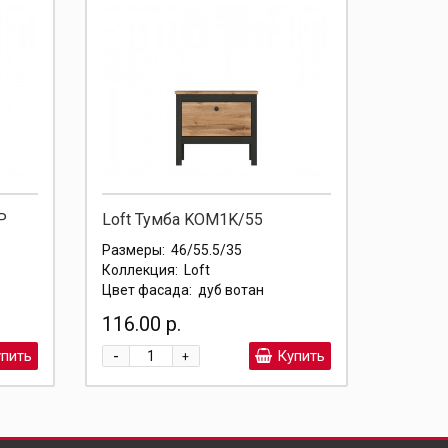
P
Loft Тумба KOM1K/55
Jasmin
Размеры:
46/55.5/35
Размер
Коллекция:
Loft
Коллекц
Цвет фасада:
дуб вотан
Цвет фа
116.00 р.
269.00
-
-
пить
Купить
+