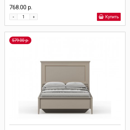
768.00 р.
-
Купить
+
579.00 р.