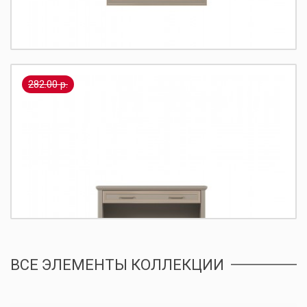
Цвет фасада:
глиняный серый
210.00 р.
-
Купить
+
282.00 р.
Classic Зеркало LUS/95
Размеры:
75/95/4
Коллекция:
Classic
Цвет фасада:
глиняный серый
204.00 р.
-
Купить
+
ВСЕ ЭЛЕМЕНТЫ КОЛЛЕКЦИИ
Classic Стол туалетный TOL1S