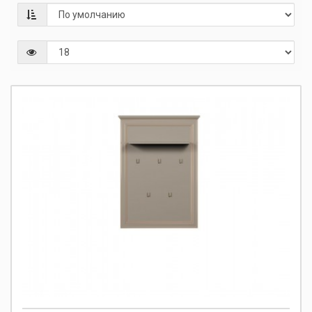
Размеры:
78/110/45
Коллекция:
Classic
Цвет фасада:
глиняный серый
255.00 р.
-
Купить
+