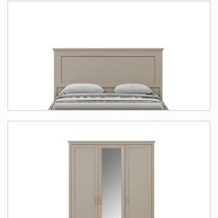
Classic Кровать LOZ160X200 Д
Размеры:
120.5-40/173.5/207
Коллекция:
Classic
Цвет фасада:
глиняный серый