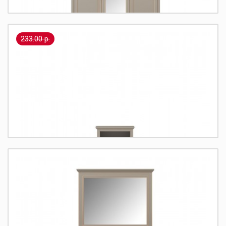
649.00 р.
-
Купить
+
233.00 р.
Classic Шкаф SZF2D1L2S
Размеры:
231/162.8/62.3
Коллекция:
Classic
Цвет фасада:
глиняный серый
1 192.00 р.
-
Купить
+
Classic Тумба прикроватная KOM1S
Размеры:
58.5/58/40.5
Коллекция:
Classic