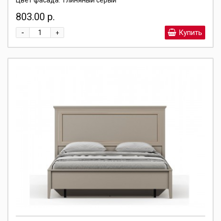
Цвет фасада:
глиняный серый
803.00 р.
-
Купить
+